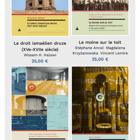
Le moine sur le toit
Le droit ismaélien druze
Stéphane Ancel
,
Magdalena
(XVe-XVIIe siècle)
Krzyżanowska
,
Vincent Lemire
Wissam H. Halawi
25,00 €
25,00 €