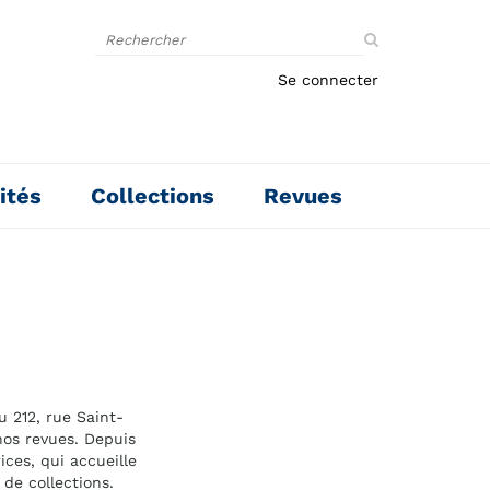
Rechercher
sur
le
Se connecter
site
ités
Collections
Revues
u 212, rue Saint-
nos revues. Depuis
ces, qui accueille
de collections.