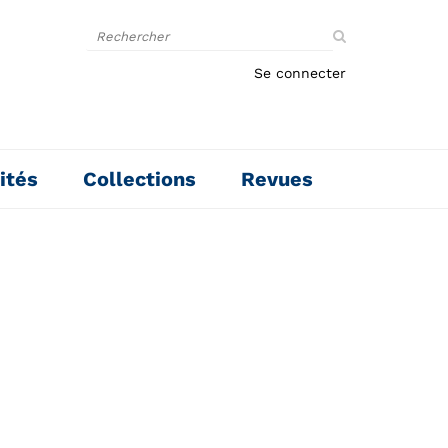
Rechercher
sur
le
Se connecter
site
ités
Collections
Revues