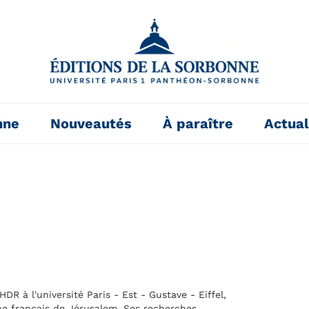
nne
Nouveautés
À paraître
Actual
DR à l'université Paris - Est - Gustave - Eiffel,
he français de Jérusalem. Ses recherches