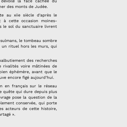
l dévoile la face cachée du
cher des monts de Judée.
e au xiie siècle d'après le
t à cette occasion moines-
s le sol du sanctuaire livrent
usulmans, le tombeau sombre
 un rituel hors les murs, qui
 balbutiement des recherches
 rivalités voire mâtinées de
 bien éphémère, avant que le
uve encore figé aujourd’hui.
on en français sur le réseau
e quête qui dure depuis plus
uvrage pose la question de la
blement conservée, qui porte
s acteurs de cette histoire,
rtagé ».