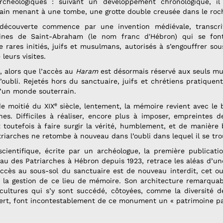
rchéologiques : suivant un développement chronologique, i
rrain menant à une tombe, une grotte double creusée dans le ro
e découverte commence par une invention médiévale, transcrit
ines de Saint-Abraham (le nom franc d'Hébron) qui se fon
e rares initiés, juifs et musulmans, autorisés à s’engouffrer sou
eurs visites.
, alors que l’accès au
Haram
est désormais réservé aux seuls m
oubli. Rejetés hors du sanctuaire, juifs et chrétiens pratiquent
d’un monde souterrain.
e
de moitié du XIX
siècle, lentement, la mémoire revient avec le
es. Difficiles à réaliser, encore plus à imposer, empreintes de
t toutefois à faire surgir la vérité, humblement, et de manière
iarches ne retombe à nouveau dans l’oubli dans lequel il se tro
scientifique, écrite par un archéologue, la première publicati
u des Patriarches à Hébron depuis 1923, retrace les aléas d’un
’accès au sous-sol du sanctuaire est de nouveau interdit, cet o
de la gestion de ce lieu de mémoire. Son architecture remarqua
 cultures qui s’y sont succédé, côtoyées, comme la diversité de
évert, font incontestablement de ce monument un « patrimoine pa