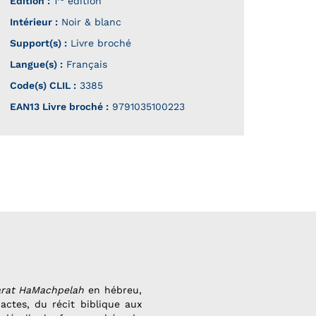
Édition :
1
édition
Intérieur :
Noir & blanc
Support(s) :
Livre broché
Langue(s) :
Français
Code(s) CLIL :
3385
EAN13 Livre broché :
9791035100223
rat HaMachpelah
en hébreu,
actes, du récit biblique aux