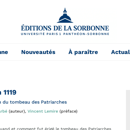
nne
Nouveautés
À paraître
Actual
 1119
on du tombeau des Patriarches
arbé
(auteur),
Vincent Lemire
(préface)
quand et comment fut érigé le tombeau des Patriarches