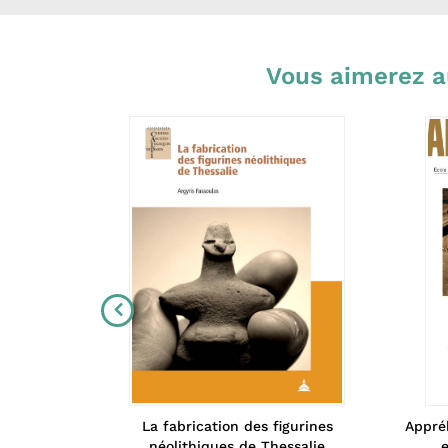
Vous aimerez a
Appréh
mémoire
La fabrication des figurines
e
néolithiques de Thessalie