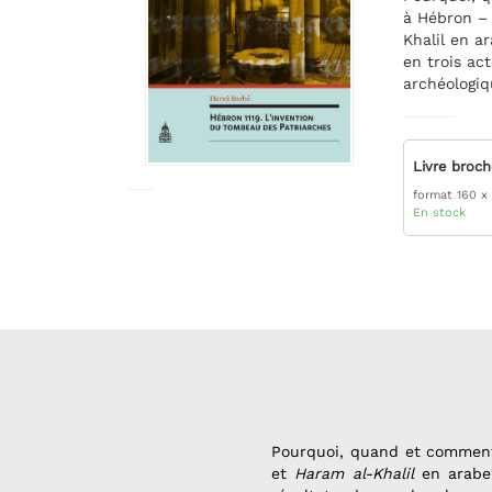
à Hébron –
Khalil en a
en trois ac
archéologiq
Livre broc
format 160 x
En stock
Pourquoi, quand et comment
et
Haram al-Khalil
en arabe?