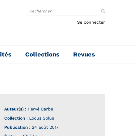
Rechercher
sur
le
Se connecter
site
ités
Collections
Revues
Auteur(s) :
Hervé Barbé
Collection :
Locus Solus
Publication :
24 août 2017
re