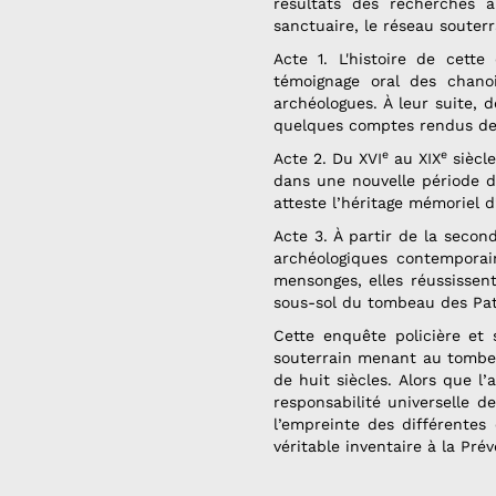
résultats des recherches a
sanctuaire, le réseau soute
Acte 1. L'histoire de cett
témoignage oral des chano
archéologues. À leur suite, d
quelques comptes rendus de l
e
e
Acte 2. Du XVI
au XIX
siècle
dans une nouvelle période d’
atteste l’héritage mémoriel 
Acte 3. À partir de la secon
archéologiques contemporain
mensonges, elles réussissen
sous-sol du tombeau des Patr
Cette enquête policière et 
souterrain menant au tombea
de huit siècles. Alors que l
responsabilité universelle 
l’empreinte des différentes
véritable inventaire à la Pr