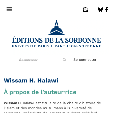
Rechercher
Se connecter
sur
le
site
Wissam H. Halawi
À propos de l’auteur·rice
Wissam H. Halawi
est titulaire de la chaire d'histoire de
l'Islam et des mondes musulmans à l'université de