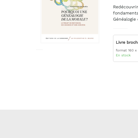
Redécouvrir 
fondamenta
Généalogie 
Livre broc
format 160 x
En stock