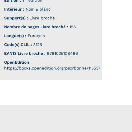
Édition :
1
édition
Intérieur :
Noir & blanc
Support(s) :
Livre broché
Nombre de pages
Livre broché
:
156
Langue(s) :
Français
Code(s) CLIL :
3126
EAN13 Livre broché :
9791035108496
OpenEdition :
https://books.openedition.org/psorbonne/115537