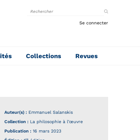
Rechercher
sur
le
Se connecter
site
ités
Collections
Revues
Auteur(s) :
Emmanuel Salanskis
Collection :
La philosophie à l’œuvre
Publication :
16 mars 2023
re