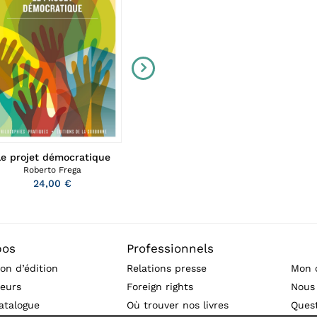
e projet démocratique
Y a-t-il du sacré dans la natu
Roberto Frega
Bérangère Hurand
,
Catherine Lar
24,00 €
19,00 €
pos
Professionnels
on d’édition
Relations presse
Mon 
eurs
Foreign rights
Nous
atalogue
Où trouver nos livres
Ques