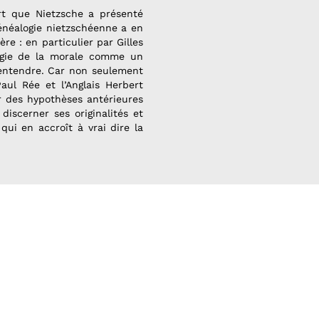
ert que Nietzsche a présenté
généalogie nietzschéenne a en
e : en particulier par Gilles
logie de la morale comme un
l'entendre. Car non seulement
ul Rée et l’Anglais Herbert
r des hypothèses antérieures
discerner ses originalités et
qui en accroît à vrai dire la