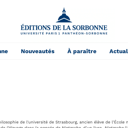
nne
Nouveautés
À paraître
Actual
ilosophie de l'université de Strasbourg, ancien élève de l’École
 de l’élevage dans la pensée de Nietzsche
, d’un livre,
Nietzsche
(