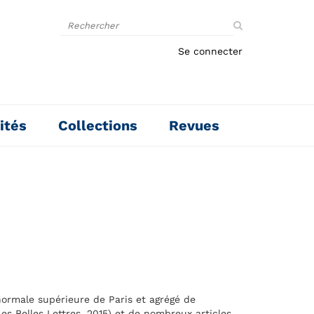
Rechercher
sur
le
Se connecter
site
ités
Collections
Revues
 normale supérieure de Paris et agrégé de
Les Belles Lettres, 2015) et de nombreux articles