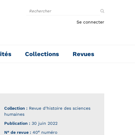
Rechercher
sur
le
Se connecter
site
ités
Collections
Revues
Collection :
Revue d’histoire des sciences
humaines
Publication :
30 juin 2022
e
N° de revue :
40
numéro