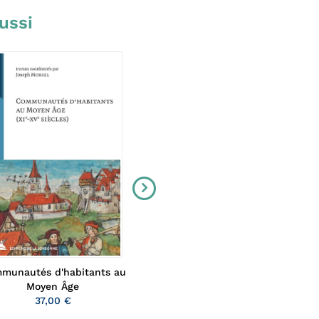
ussi
munautés d'habitants au
Beowulf au paradis
Alban Gautier
Moyen Âge
28,00 €
37,00 €