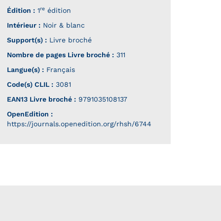
re
Édition :
1
édition
Intérieur :
Noir & blanc
Support(s) :
Livre broché
Nombre de pages
Livre broché
:
311
Langue(s) :
Français
Code(s) CLIL :
3081
EAN13 Livre broché :
9791035108137
OpenEdition :
https://journals.openedition.org/rhsh/6744