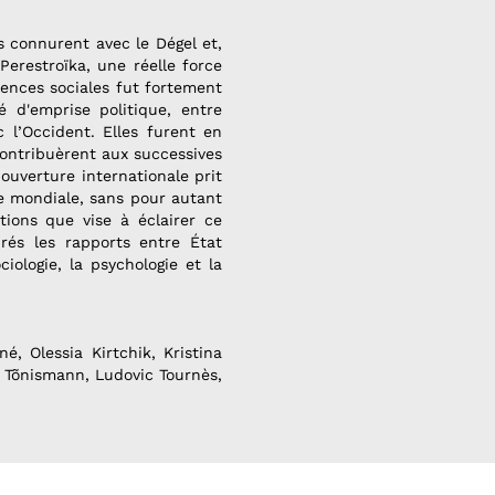
es connurent avec le Dégel et,
Perestroïka, une réelle force
iences sociales fut fortement
é d'emprise politique, entre
c l’Occident. Elles furent en
 contribuèrent aux successives
ouverture internationale prit
e mondiale, sans pour autant
tions que vise à éclairer ce
rés les rapports entre État
ciologie, la psychologie et la
, Olessia Kirtchik, Kristina
le Tõnismann, Ludovic Tournès,