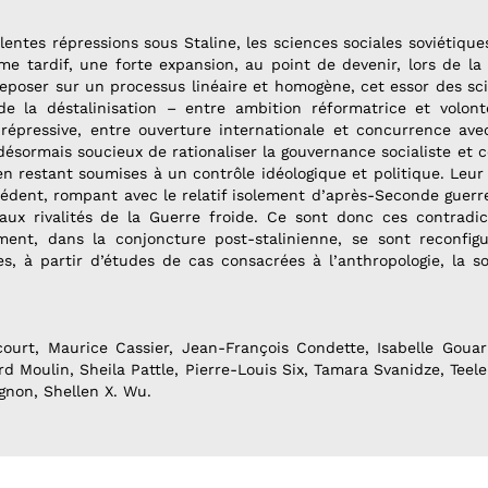
iolentes répressions sous Staline, les sciences sociales soviétiqu
sme tardif, une forte expansion, au point de devenir, lors de la 
e reposer sur un processus linéaire et homogène, cet essor des sc
de la déstalinisation – entre ambition réformatrice et volont
 répressive, entre ouverture internationale et concurrence ave
 désormais soucieux de rationaliser la gouvernance socialiste et
en restant soumises à un contrôle idéologique et politique. Leur 
édent, rompant avec le relatif isolement d’après-Seconde guerr
aux rivalités de la Guerre froide. Ce sont donc ces contradic
ent, dans la conjoncture post-stalinienne, se sont reconfigu
es, à partir d’études de cas consacrées à l’anthropologie, la so
ourt, Maurice Cassier, Jean-François Condette, Isabelle Gouarné
ard Moulin, Sheila Pattle, Pierre-Louis Six, Tamara Svanidze, Tee
agnon, Shellen X. Wu.