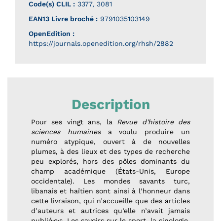
Code(s) CLIL :
3377, 3081
EAN13 Livre broché :
9791035103149
OpenEdition :
https://journals.openedition.org/rhsh/2882
Description
Pour ses vingt ans, la
Revue d'histoire des
sciences humaines
a voulu produire un
numéro atypique, ouvert à de nouvelles
plumes, à des lieux et des types de recherche
peu explorés, hors des pôles dominants du
champ académique (États-Unis, Europe
occidentale). Les mondes savants turc,
libanais et haïtien sont ainsi à l’honneur dans
cette livraison, qui n’accueille que des articles
d’auteurs et autrices qu’elle n’avait jamais
publié·e·s. Les savoirs sur le sport, la sinologie,