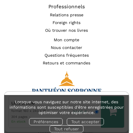
Professionnels
Relations presse
Foreign rights
Où trouver nos livres
Mon compte
Nous contacter
Questions fréquentes
Retours et commandes
Lorsque vous naviguez sur notre site internet, des
Livre broché
informations sont susceptibles d'être enregistrées pour
format 160 x 240 x 19
Mentions légales
Accessibilité : non conforme
24,00 €
optimiser votre expérience.
304 pages
Charte des données personnelles (RGPD)
Préférences
Tout accepter
En stock
Charte de référencement
Conditions générales d’utilisation
Tout refuser
Conditions générales de vente