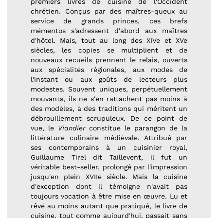
premiers livres de cuisine de l'Occident
chrétien. Conçus par des maîtres-queux au
service de grands princes, ces brefs
mémentos s'adressent d'abord aux maîtres
d'hôtel. Mais, tout au long des XIVe et XVe
siècles, les copies se multiplient et de
nouveaux recueils prennent le relais, ouverts
aux spécialités régionales, aux modes de
l'instant ou aux goûts de lecteurs plus
modestes. Souvent uniques, perpétuellement
mouvants, ils ne s'en rattachent pas moins à
des modèles, à des traditions qui méritent un
débrouillement scrupuleux. De ce point de
vue, le
Viandier
constitue le parangon de la
littérature culinaire médiévale. Attribué par
ses contemporains à un cuisinier royal,
Guillaume Tirel dit Taillevent, il fut un
véritable best-seller, prolongé par l'impression
jusqu'en plein XVIIe siècle. Mais la cuisine
d'exception dont il témoigne n'avait pas
toujours vocation à être mise en œuvre. Lu et
rêvé au moins autant que pratiqué, le livre de
cuisine, tout comme aujourd'hui, passait sans