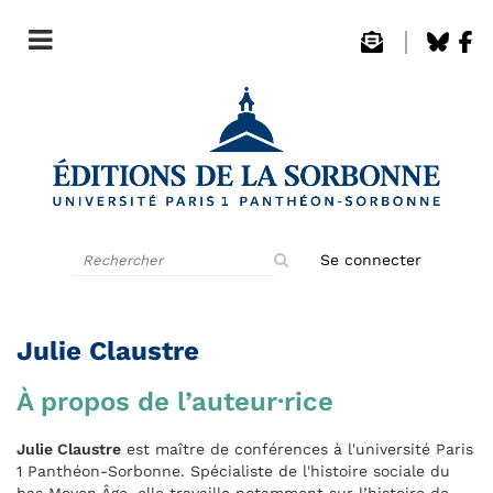
Rechercher
Se connecter
sur
le
site
Julie Claustre
À propos de l’auteur·rice
Julie Claustre
est maître de conférences à l'université Paris
1 Panthéon-Sorbonne. Spécialiste de l'histoire sociale du