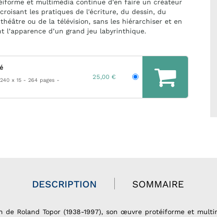
iforme et multimédia continue d'en faire un créateur
croisant les pratiques de l'écriture, du dessin, du
théâtre ou de la télévision, sans les hiérarchiser et en
t l’apparence d’un grand jeu labyrinthique.
hé
25,00 €
 240 x 15
264 pages
DESCRIPTION
SOMMAIRE
ion de Roland Topor (1938-1997), son œuvre protéiforme et multi