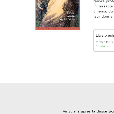
œuvre proté
inclassable 
cinéma, du 
leur donnan
Livre broc
format 160 x
En stock
Vingt ans après la disparit