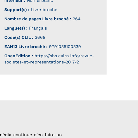
Intérieur :
Noir & blanc
Support(s) :
Livre broché
Nombre de pages
Livre broché
:
264
Langue(s) :
Français
Code(s) CLIL :
3668
EAN13 Livre broché :
9791035100339
OpenEdition :
https://shs.cairn.info/revue-
societes-et-representations-2017-2
média continue d'en faire un