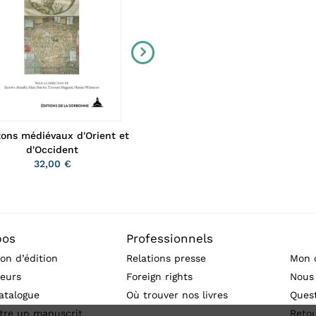
zons médiévaux d'Orient et
L'Algérie des Oulémas
Charlotte Courreye
d'Occident
43,00 €
32,00 €
pos
Professionnels
on d’édition
Relations presse
Mon 
eurs
Foreign rights
Nous
atalogue
Où trouver nos livres
Ques
tre un manuscrit
Reto