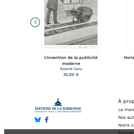
éennes
Hori
L'invention de la publicité
moderne
Roland Canu
35,00 €
À pro
La mais
Nos aut
Notre c
Soumet