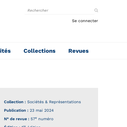
Rechercher
sur
le
Se connecter
site
ités
Collections
Revues
Collection :
Sociétés & Représentations
Publication :
23 mai 2024
e
N° de revue :
57
numéro
re