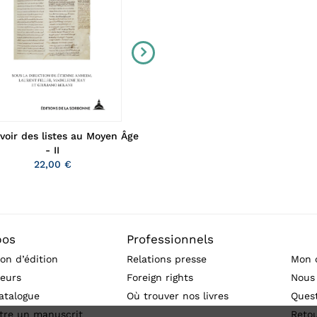
voir des listes au Moyen Âge
Pillages, tributs, captifs
- II
27,00 €
22,00 €
pos
Professionnels
on d’édition
Relations presse
Mon 
eurs
Foreign rights
Nous
atalogue
Où trouver nos livres
Ques
tre un manuscrit
Reto