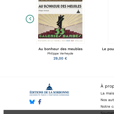
eigneurie
Le pou
Au bonheur des meubles
Philippe Verheyde
29,00 €
emy
À pro
La mais
Nos aut
Notre c
Soumet