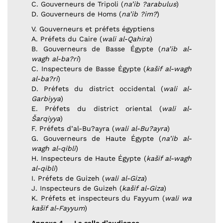
C. Gouverneurs de Tripoli (
na’ib ?arabulus
)
D. Gouverneurs de Homs (
na’ib ?im?
)
V. Gouverneurs et préfets égyptiens
A. Préfets du Caire (
wali al-Qahira
)
B. Gouverneurs de Basse Égypte (
na’ib al-
wagh al-ba?ri
)
C. Inspecteurs de Basse Égypte (
kašif al-wagh
al-ba?ri
)
D. Préfets du district occidental (
wali al-
Garbiyya
)
E. Préfets du district oriental (
wali al-
Šarqiyya
)
F. Préfets d’al-Bu?ayra (
wali al-Bu?ayra
)
G. Gouverneurs de Haute Égypte (
na’ib al-
wagh al-qibli
)
H. Inspecteurs de Haute Égypte (
kašif al-wagh
al-qibli
)
I. Préfets de Guizeh (
wali al-Giza
)
J. Inspecteurs de Guizeh (
kašif al-Giza
)
K. Préfets et inspecteurs du Fayyum (
wali wa
kašif al-Fayyum
)