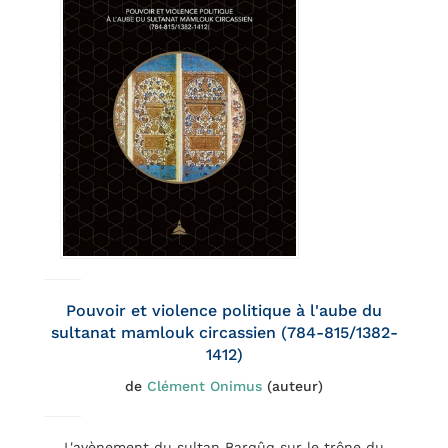
Pouvoir et violence politique à l'aube du
sultanat mamlouk circassien (784-815/1382-
1412)
de
Clément Onimus
(auteur)
L'avènement du sultan Barqûq sur le trône du