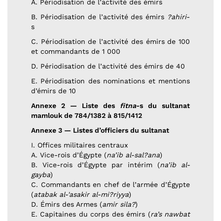
A. Périodisation de l’activité des émirs
B. Périodisation de l’activité des émirs
?ahiri
-
s
C. Périodisation de l’activité des émirs de 100
et commandants de 1 000
D. Périodisation de l’activité des émirs de 40
E. Périodisation des nominations et mentions
d’émirs de 10
Annexe 2 — Liste des
fitna
-s du sultanat
mamlouk de 784/1382 à 815/1412
Annexe 3 — Listes d’officiers du sultanat
I. Offices militaires centraux
A. Vice-rois d’Égypte (
na’ib al-sal?ana
)
B. Vice-rois d’Égypte par intérim (
na’ib al-
gayba
)
C. Commandants en chef de l’armée d’Égypte
(
atabak al-'asakir al-mi?riyya
)
D. Émirs des Armes (
amir sila?
)
E. Capitaines du corps des émirs (
ra’s nawbat