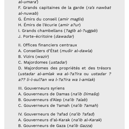
al-umara’
)
F. Grands capitaines de la garde (
ra’s nawbat
al-nuwab
)
G. Émirs du conseil (
amir maglis
)
H. Émirs de l’écurie (
amir a?ur
)
I. Grands chambellans (
?agib al-?uggab
)
J. Porte-écritoire (
dawadar
)
II. Offices financiers centraux
A. Conseillers d’État (
mušir al-dawla
)
B. Vizirs (
wazir
)
C. Majordomes (
ustadar
)
D. Majordomes des propriétés et des trésors
(
ustadar al-amlak wa al-?a?ira
ou
ustadar ?
a?? li-l-sul?an wa l-?a?ira wa l-amlak
)
III. Gouverneurs syriens
A. Gouverneurs de Damas (
na’ib Dimašq
)
B. Gouverneurs d’Alep (
na’ib ?alab
)
C. Gouverneurs de ?amah (
na’ib ?amah
)
IV. Gouverneurs de ?afad (
na’ib ?afad
)
A. Gouverneurs d’al-Karak (
na’ib al-Karak
)
B. Gouverneurs de Gaza (
na’ib Gazza
)