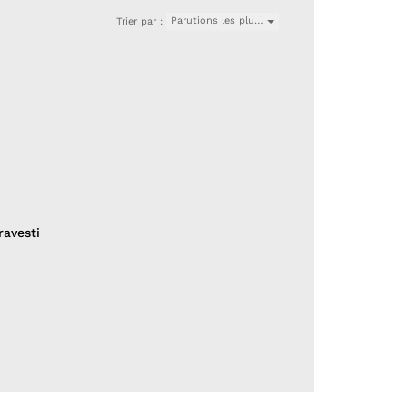
Parutions les plu…
Trier par :
ravesti