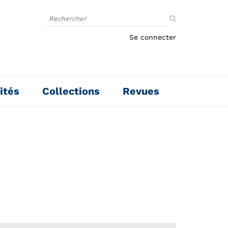
Rechercher
sur
le
Se connecter
site
ités
Collections
Revues