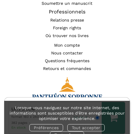
Soumettre un manuscrit
Professionnels
Relations presse
Foreign rights
Où trouver nos livres
Mon compte
Nous contacter
Questions fréquentes
Retours et commandes
Lorsque vous naviguez sur notre site internet, des
Livre broché
informations sont susceptibles d'être enregistrées pour
format 160 x 240 x 22
Mentions légales
Accessibilité : non conforme
26,00 €
optimiser votre expérience.
382 pages
Charte des données personnelles (RGPD)
Préférences
Tout accepter
En stock
Charte de référencement
Conditions générales d’utilisation