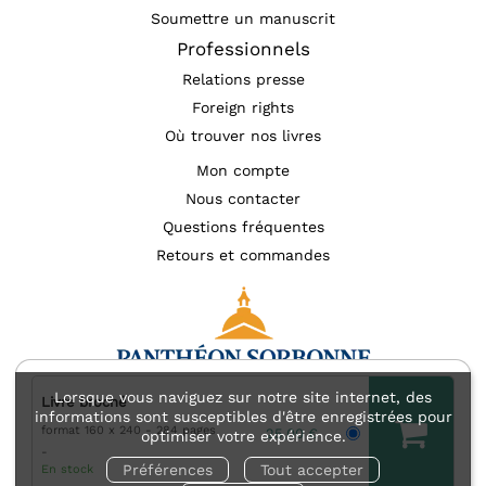
Soumettre un manuscrit
Professionnels
Relations presse
Foreign rights
Où trouver nos livres
Mon compte
Nous contacter
Questions fréquentes
Retours et commandes
Lorsque vous naviguez sur notre site internet, des
Livre broché
informations sont susceptibles d'être enregistrées pour
format 160 x 240
284 pages
Mentions légales
Accessibilité : non conforme
25,00 €
optimiser votre expérience.
Charte des données personnelles (RGPD)
Préférences
Tout accepter
En stock
Charte de référencement
Conditions générales d’utilisation