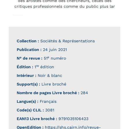
des artistes comme des chercheurs, celles des
critiques professionnels comme du public plus lar
Collection :
Sociétés & Représentations
Publication :
24 juin 2021
e
N° de revue :
51
numéro
re
Édition :
1
édition
Intérieur :
Noir & blanc
Support(s) :
Livre broché
Nombre de pages
Livre broché
:
284
Langue(s) :
Français
Code(s) CLIL :
3081
EAN13 Livre broché :
9791035106423
OpenEdition :
https://shs.cairn.info/revue-