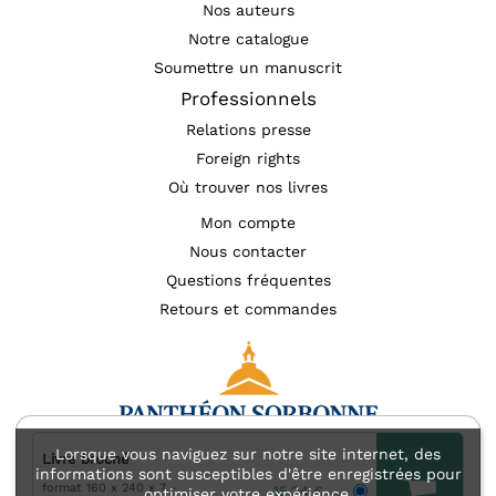
Nos auteurs
Notre catalogue
Soumettre un manuscrit
Professionnels
Relations presse
Foreign rights
Où trouver nos livres
Mon compte
Nous contacter
Questions fréquentes
Retours et commandes
Lorsque vous naviguez sur notre site internet, des
Livre broché
informations sont susceptibles d'être enregistrées pour
format 160 x 240 x 7
Mentions légales
Accessibilité : non conforme
15,24 €
optimiser votre expérience.