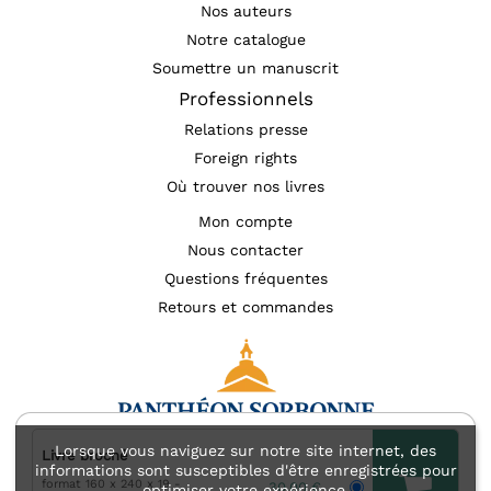
Nos auteurs
Notre catalogue
Soumettre un manuscrit
Professionnels
Relations presse
Foreign rights
Où trouver nos livres
Mon compte
Nous contacter
Questions fréquentes
Retours et commandes
Lorsque vous naviguez sur notre site internet, des
Livre broché
informations sont susceptibles d'être enregistrées pour
format 160 x 240 x 19
Mentions légales
Accessibilité : non conforme
30,00 €
optimiser votre expérience.