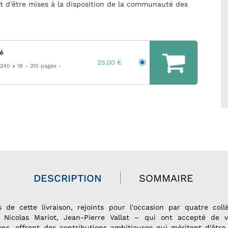
t d'être mises à la disposition de la communauté des
.
hé
25,00 €
 240 x 19
310 pages
DESCRIPTION
SOMMAIRE
 de cette livraison, rejoints pour l'occasion par quatre col
, Nicolas Mariot, Jean-Pierre Vallat – qui ont accepté de 
ons, offrent des contributions ambitieuses qui méritent d'être