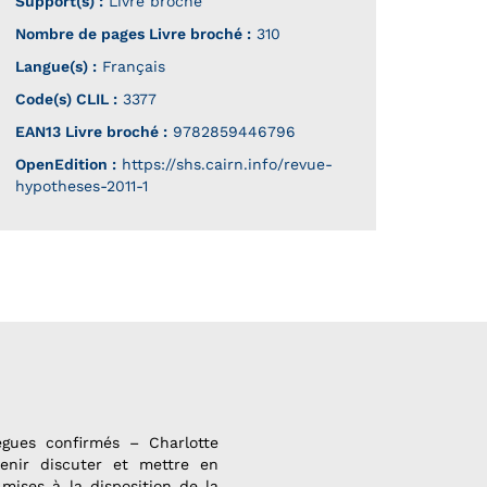
Support(s) :
Livre broché
Nombre de pages
Livre broché
:
310
Langue(s) :
Français
Code(s) CLIL :
3377
EAN13 Livre broché :
9782859446796
OpenEdition :
https://shs.cairn.info/revue-
hypotheses-2011-1
lègues confirmés – Charlotte
venir discuter et mettre en
 mises à la disposition de la