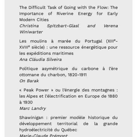
The Difficult Task of Going with the Flow: The
Importance of Riverine Energy for Early
Modern Cities
Christina Spitzbart-Glasl and Verena
Winiwarter
e
Les moulins à marée du Portugal (XIII
-
e
XVIII
siècle) : une ressource énergétique pour
les expéditions maritimes
Ana Cláudia Silveira
Politique asymétrique du carbone à l’ère
ottomane du charbon, 1820-1911
On Barak
« Peak Power » ou l’énergie des montagnes :
les Alpes et l’électrification en Europe de 1880
à 1930
Marc Landry
Shawinigan : premier modèle historique du
développement territorial de la grande
hydroélectricité du Québec
Marie-Claude Prémont