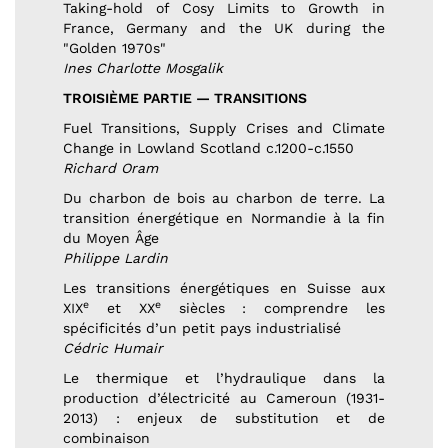
Taking-hold of Cosy Limits to Growth in
France, Germany and the UK during the
"Golden 1970s"
Ines Charlotte Mosgalik
TROISIÈME PARTIE — TRANSITIONS
Fuel Transitions, Supply Crises and Climate
Change in Lowland Scotland c.1200-c.1550
Richard Oram
Du charbon de bois au charbon de terre. La
transition énergétique en Normandie à la fin
du Moyen Âge
Philippe Lardin
Les transitions énergétiques en Suisse aux
e
e
XIX
et XX
siècles : comprendre les
spécificités d’un petit pays industrialisé
Cédric Humair
Le thermique et l’hydraulique dans la
production d’électricité au Cameroun (1931-
2013) : enjeux de substitution et de
combinaison