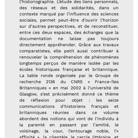
l’historiographie. L’étude des liens personnels,
des réseaux et des solidarités, dans un
contexte marqué par l’influence des sciences
sociales, permet peut-être d’ouvrir l’horizon
sur d’autres perspectives, et de reconstituer,
entre ces deux espaces, des échanges que la
documentation ne laisse pas toujours
directement appréhender. Grâce aux travaux
comparatistes, elle petit aussi contribuer à
renouveler la compréhension de phénomènes
longtemps perçus de manière isolée par les
écoles historiques française et britannique.
La table ronde organisée par le Groupe de
recherche 2136 du CNRS « France-îles
Britanniques » en mai 2002 à l’université de
Glasgow, s’est précisément donné ce thème
de réflexion pour objet : les seize
communications d’historiens français et
britanniques réunies dans ce volume
abordent des notions qui vont de l’individu à
la parenté en passant par l’amitié, le
voisinage, la cour, l’entourage noble, l’«
affinité », la clientèle, le cercle littéraire, et