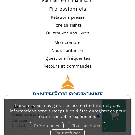
Soumettre un manuscrit
Professionnels
Relations presse
Foreign rights
Où trouver nos livres
Mon compte
Nous contacter
Questions fréquentes
Retours et commandes
Lorsque vous naviguez sur notre site internet, des
Livre broché
informations sont susceptibles d'être enregistrées pour
format 160 x 240 x 22
Mentions légales
Accessibilité : non conforme
28,00 €
optimiser votre expérience.
358 pages
Charte des données personnelles (RGPD)
Préférences
Tout accepter
En stock
Charte de référencement
Conditions générales d’utilisation
Tout refuser