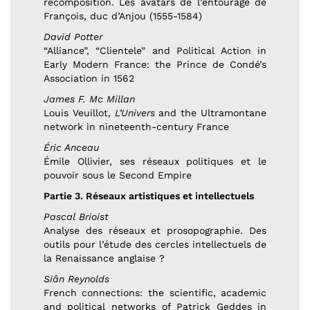
recomposition. Les avatars de l’entourage de
François, duc d’Anjou (1555-1584)
David Potter
“Alliance”, “Clientele” and Political Action in
Early Modern France: the Prince de Condé’s
Association in 1562
James F. Mc Millan
Louis Veuillot,
L’Univers
and the Ultramontane
network in nineteenth-century France
Éric Anceau
Émile Ollivier, ses réseaux politiques et le
pouvoir sous le Second Empire
Partie 3. Réseaux artistiques et intellectuels
Pascal Brioist
Analyse des réseaux et prosopographie. Des
outils pour l’étude des cercles intellectuels de
la Renaissance anglaise ?
Siân Reynolds
French connections: the scientific, academic
and political networks of Patrick Geddes in