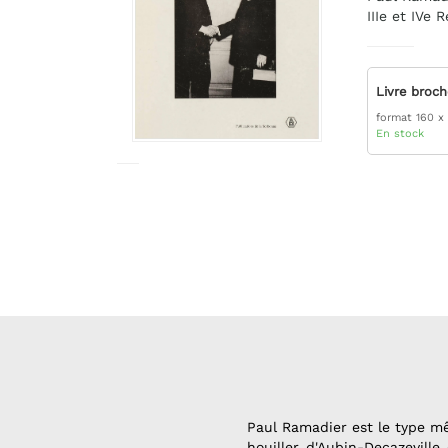
IIIe et IVe 
Livre broc
format 160 x
En stock
Paul Ramadier est le type mê
houiller d'Aubin-Decazevill