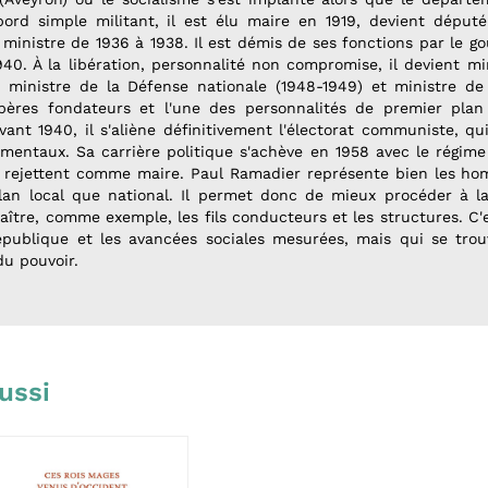
ord simple militant, il est élu maire en 1919, devient député
is ministre de 1936 à 1938. Il est démis de ses fonctions par le
 1940. À la libération, personnalité non compromise, il devient m
, ministre de la Défense nationale (1948-1949) et ministre d
s pères fondateurs et l'une des personnalités de premier plan
nt 1940, il s'aliène définitivement l'électorat communiste, qui
mentaux. Sa carrière politique s'achève en 1958 avec le régim
le rejettent comme maire. Paul Ramadier représente bien les ho
plan local que national. Il permet donc de mieux procéder à la
araître, comme exemple, les fils conducteurs et les structures. C
publique et les avancées sociales mesurées, mais qui se trou
du pouvoir.
ussi