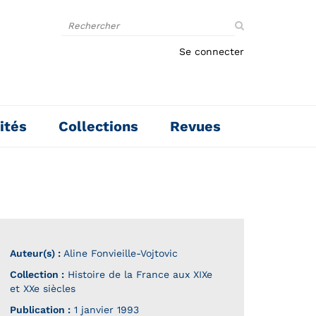
Rechercher
sur
le
Se connecter
site
ités
Collections
Revues
Auteur(s) :
Aline Fonvieille-Vojtovic
Collection :
Histoire de la France aux XIXe
et XXe siècles
Publication :
1 janvier 1993