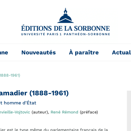
nne
Nouveautés
À paraître
Actual
1888-1961)
amadier (1888-1961)
 et homme d'État
vieille-Vojtovic
(auteur),
René Rémond
(préface)
er est le type même du parlementaire français de la