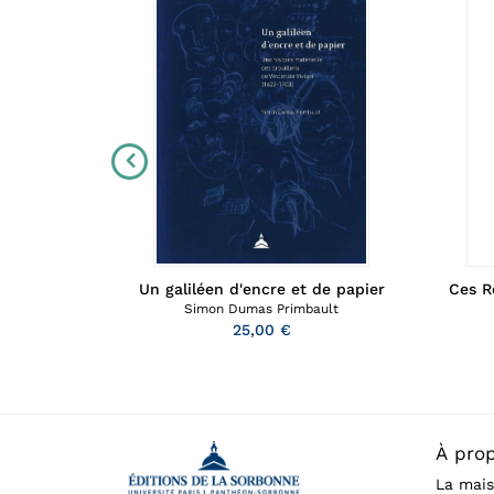
Un galiléen d'encre et de papier
XVe siècle)
Ces R
Simon Dumas Primbault
25,00 €
À pro
La mais