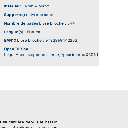
Intérieur :
Noir & blanc
Support(s) :
Livre broché
Nombre de pages
Livre broché
:
544
Langue(s) :
Français
EAN13 Livre broché :
9782859442262
OpenEdition :
https://books.openedition.org/psorbonne/68964
t sa carrière depuis le bassin
tement lui-même est dans son