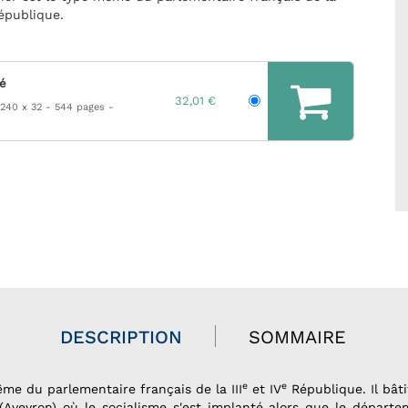
République.
hé
32,01 €
 240 x 32
544 pages
DESCRIPTION
SOMMAIRE
e
e
me du parlementaire français de la III
et IV
République. Il bâti
e (Aveyron) où le socialisme s'est implanté alors que le dépar