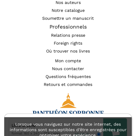
Nos auteurs
Notre catalogue
Soumettre un manuscrit
Professionnels
Relations presse
Foreign rights
Où trouver nos livres
Mon compte
Nous contacter
Questions fréquentes
Retours et commandes
Lorsque vous naviguez sur notre site internet, des
Livre broché
informations sont susceptibles d'être enregistrées pour
format 160 x 240
286 pages
Mentions légales
Accessibilité : non conforme
35,00 €
optimiser votre expérience.