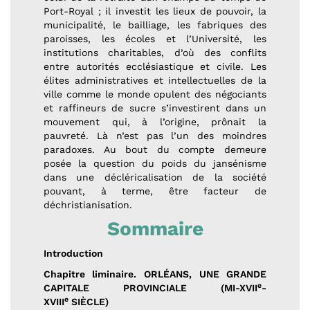
Port-Royal ; il investit les lieux de pouvoir, la
municipalité, le bailliage, les fabriques des
paroisses, les écoles et l’Université, les
institutions charitables, d’où des conflits
entre autorités ecclésiastique et civile. Les
élites administratives et intellectuelles de la
ville comme le monde opulent des négociants
et raffineurs de sucre s’investirent dans un
mouvement qui, à l’origine, prônait la
pauvreté. Là n’est pas l’un des moindres
paradoxes. Au bout du compte demeure
posée la question du poids du jansénisme
dans une décléricalisation de la société
pouvant, à terme, être facteur de
déchristianisation.
Sommaire
Introduction
Chapitre liminaire. ORLÉANS, UNE GRANDE
e
CAPITALE PROVINCIALE (MI-XVII
-
e
XVIII
SIÈCLE)