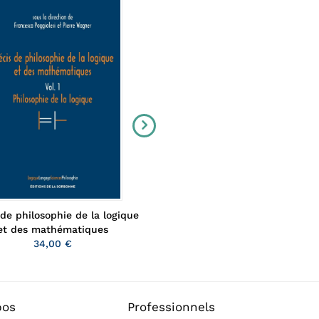
 de philosophie de la logique
Signés Foucault & cie
Philippe Artières
et des mathématiques
5,00 €
34,00 €
pos
Professionnels