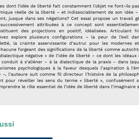
s dont l'idée de liberté fait constamment l'objet ne font-ils pas
mique réelle de la liberté – et indissociablement de son idée –
ent, jusque dans ses négations? Cet essai propose un travail 
ns successivement attribuées à ce concept sont essentielleme
nstituent des projections en positif, idéalisées. Articulant h
Avez explore plusieurs configurations – la peur de l’exil dan
tté, la crainte asservissante d’autrui pour les modernes 
– chacune forgeant des significations de la liberté comme autocht
 dialectique négative » de l’idée de liberté – ce dont les idéaux
conduit à s’aliéner – à la dialectique de la praxis – dans laque
nismes psychologiques à la faveur desquels l’aspiration à l’é
 –, l’auteure suit comme fil directeur l’histoire de la philosop
 pour réveiller les sens du terme « liberté », confusément 
mprendre le rôle essentiel de l’idée de liberté dans l’imaginaire s
ussi