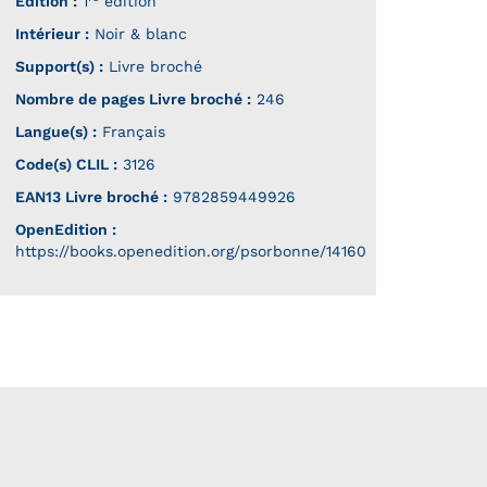
Édition :
1
édition
Intérieur :
Noir & blanc
Support(s) :
Livre broché
Nombre de pages
Livre broché
:
246
Langue(s) :
Français
Code(s) CLIL :
3126
EAN13 Livre broché :
9782859449926
OpenEdition :
https://books.openedition.org/psorbonne/14160