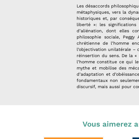
Les désaccords philosophique
métaphysiques, vers la dyna
historiques et, par conséqu
liberté »: les significatio
d’aliénation, dont elles co
philosophie sociale, Peggy 
chrétienne de l’homme ende
l’objectivation unilatérale 
réinsertion du sens. De la «
l’homme constitue ce qui le 
mythe et mobilise des méca
d’adaptation et d’obéissance
fondamentaux non seulement
discursif, mais aussi pour co
Vous aimerez a