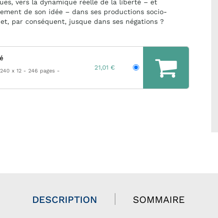
es, vers la dynamique réelle de la liberté – et
lement de son idée – dans ses productions socio-
 et, par conséquent, jusque dans ses négations ?
hé
21,01 €
 240 x 12
246 pages
DESCRIPTION
SOMMAIRE