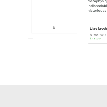
métaphysiqu
indissociab
historiques
Livre broc
format 160 x
En stock