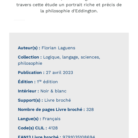
travers cette étude un portrait riche et précis de
la philosophie d'Eddington.
Auteur(s) :
Florian Laguens
Collection :
Logique, langage, sciences,
philosophie
Publication :
27 avril 2023
re
Édition :
1
édition
Intérieur :
Noir & blanc
Support(s) :
Livre broché
Nombre de pages
Livre broché
:
328
Langue(s) :
Français
Code(s) CLIL :
4128
EAN13 Livre broché :
9791035108694