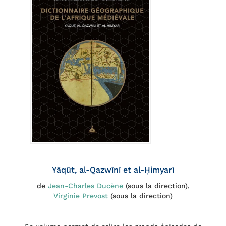
Yāqūt, al-Qazwīnī et al-Ḥimyarī
de
Jean-Charles Ducène
(sous la direction),
Virginie Prevost
(sous la direction)