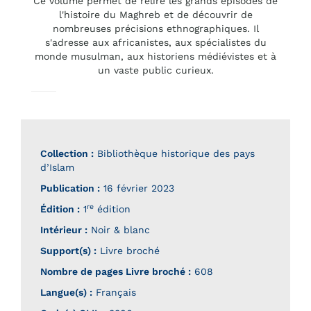
Ce volume permet de relire les grands épisodes de
l'histoire du Maghreb et de découvrir de
nombreuses précisions ethnographiques. Il
s'adresse aux africanistes, aux spécialistes du
monde musulman, aux historiens médiévistes et à
un vaste public curieux.
Collection :
Bibliothèque historique des pays
d’Islam
Publication :
16 février 2023
re
Édition :
1
édition
Intérieur :
Noir & blanc
Support(s) :
Livre broché
Nombre de pages
Livre broché
:
608
Langue(s) :
Français