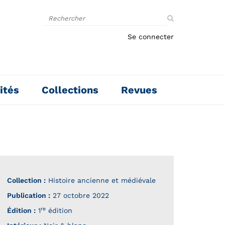
Rechercher
sur
le
Se connecter
site
ités
Collections
Revues
Collection :
Histoire ancienne et médiévale
Publication :
27 octobre 2022
re
Édition :
1
édition