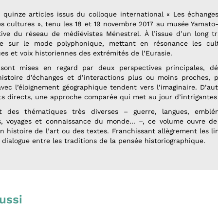
quinze articles issus du colloque international « Les échange
des cultures », tenu les 18 et 19 novembre 2017 au musée Yamat
ative du réseau de médiévistes Ménestrel. À l’issue d’un long t
re sur le mode polyphonique, mettant en résonance les cul
es et voix historiennes des extrémités de l’Eurasie.
sont mises en regard par deux perspectives principales, dé
histoire d’échanges et d’interactions plus ou moins proches, 
ec l’éloignement géographique tendent vers l’imaginaire. D’aut
 directs, une approche comparée qui met au jour d’intrigantes s
t des thématiques très diverses – guerre, langues, embléma
res, voyages et connaissance du monde... –, ce volume ouvre de 
 histoire de l’art ou des textes. Franchissant allègrement les limi
 dialogue entre les traditions de la pensée historiographique.
ussi