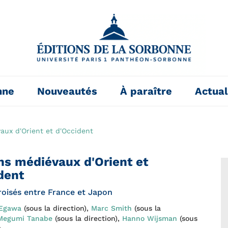
nne
Nouveautés
À paraître
Actual
aux d'Orient et d'Occident
ns médiévaux d'Orient et
dent
roisés entre France et Japon
 Egawa
(sous la direction),
Marc Smith
(sous la
Megumi Tanabe
(sous la direction),
Hanno Wijsman
(sous