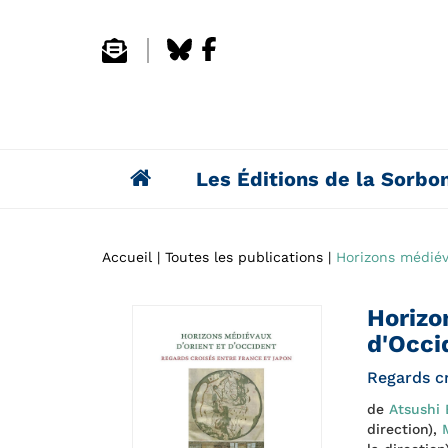
Les Éditions de la Sorbo
Accueil
Toutes les publications
Horizons médiév
Horizo
d'Occi
Regards c
de
Atsushi
direction),