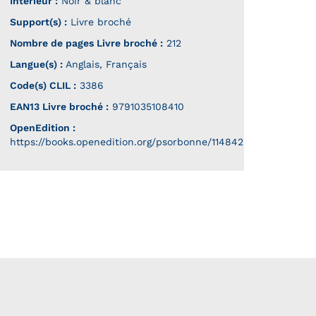
Intérieur :
Noir & blanc
Support(s) :
Livre broché
Nombre de pages
Livre broché
:
212
Langue(s) :
Anglais, Français
Code(s) CLIL :
3386
EAN13 Livre broché :
9791035108410
OpenEdition :
https://books.openedition.org/psorbonne/114842