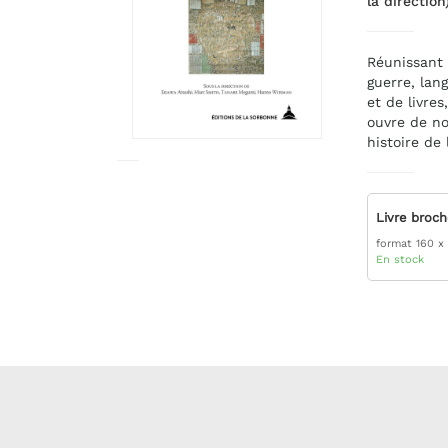
la direction
Réunissant 
guerre, lan
et de livre
ouvre de no
histoire de 
Livre broc
format 160 x
En stock