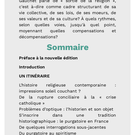
Gauchet parle de « sortie de la religion »,
c'est à-dire comme cadre structurant de sa
vie collective, de ses lois, de ses moeurs, de
ses valeurs et de sa culture? À quels rythmes,
selon quelles voies, jusqu'à quel point,
moyennant quelles compensations et
décompensations?
Sommaire
Préface à la nouvelle édition
Introduction
UN ITINÉRAIRE
L'histoire religieuse contemporaine :
impressions soleil couchant ?
De la rupture conciliaire à la « crise
catholique »
Problèmes d’optique : l’historien et son objet
S’inscrire dans une tradition
historiographique : le purgatoire en France
De quelques interrogations sous-jacentes
Du purgatoire au spiritisme