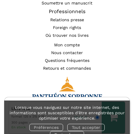
Soumettre un manuscrit
Professionnels
Relations presse
Foreign rights
Où trouver nos livres
Mon compte
Nous contacter
Questions fréquentes
Retours et commandes
Lorsque vous naviguez sur notre site internet, des
Livre relié
informations sont susceptibles d'être enregistrées pour
format 125 x 215 x 15
Mentions légales
Accessibilité : non conforme
18,00 €
optimiser votre expérience.
300 pages
Charte des données personnelles (RGPD)
Préférences
Tout accepter
En stock
Charte de référencement
Conditions générales d’utilisation