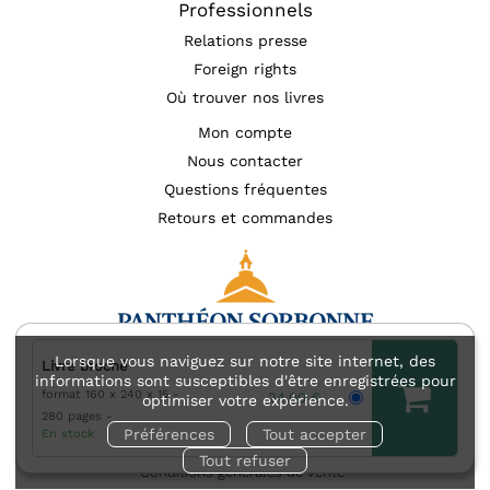
Professionnels
Relations presse
Foreign rights
Où trouver nos livres
Mon compte
Nous contacter
Questions fréquentes
Retours et commandes
Lorsque vous naviguez sur notre site internet, des
Livre broché
informations sont susceptibles d'être enregistrées pour
format 160 x 240 x 15
Mentions légales
Accessibilité : non conforme
24,00 €
optimiser votre expérience.
280 pages
Charte des données personnelles (RGPD)
Préférences
Tout accepter
En stock
Charte de référencement
Conditions générales d’utilisation
Tout refuser
Conditions générales de vente