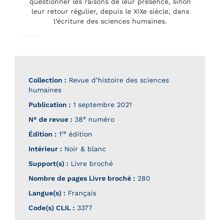
questionner les raisons de leur présence, sinon
leur retour régulier, depuis le XIXe siècle, dans
l’écriture des sciences humaines.
Collection :
Revue d’histoire des sciences
humaines
Publication :
1 septembre 2021
e
N° de revue :
38
numéro
re
Édition :
1
édition
Intérieur :
Noir & blanc
Support(s) :
Livre broché
Nombre de pages
Livre broché
:
280
Langue(s) :
Français
Code(s) CLIL :
3377