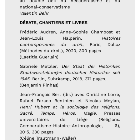
au double défi du néolibéralisme et du
national-conservatisme
Valentin Behr
DÉBATS, CHANTIERS ET LIVRES
Frédéric Audren, Anne-Sophie Chambost et
Jean-Louis Halpérin,
Histoires
contemporaines du droit
, Paris, Dalloz
(Méthodes du droit), 2020, 300 pages
(Laetitia Guerlain)
Gabriele Metzler,
Der Staat der Historiker.
Staatsvorstellungen deutscher Historiker seit
1945
, Berlin, Suhrkamp, 2018, 371 pages.
(Benjamin Pinhas)
Jean-François Bert (dir.) avec Christine Lorre,
Rafael Faraco Benthien et Nicolas Meylan,
Henri Hubert et la sociologie des religions.
Sacré, Temps, Héros, Magie
, Presses
universitaires de Liège (Religions.
Comparatisme-Histoire-Anthropologie, 6),
2015, 330 pages
(Céline Trautmann-Waller)