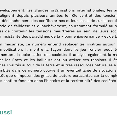
veloppement, les grandes organisations internationales, les a
ulignent depuis plusieurs années le rôle central des tension
e déclenchement des conflits armés et leur escalade sur le conti
stic de faiblesse et d’inachèvement, couramment formulé au s
es de contenir les tensions meurtrières au sein de leurs soci
 insistante des paradigmes de la « bonne gouvernance » et de la 
on mécaniste, ce numéro entend replacer les rivalités autour
t mobilisation. Il montre la façon dont l’enjeu foncier peut 
imentant la polarisation des sociétés. Il analyse également la m
 les États et les bailleurs ont pu attiser ces tensions. Il é
 des rivalités autour de la terre et autres ressources naturelles 
semblés dans ce numéro couvrent un éventail large de situation
tôt que d’imposer des grilles de lecture écrasantes sur la comple
s conflits fonciers dans l’histoire et la territorialité des sociétés
ussi