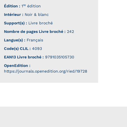
re
Édition :
1
édition
Intérieur :
Noir & blanc
Support(s) :
Livre broché
Nombre de pages
Livre broché
:
242
Langue(s) :
Français
Code(s) CLIL :
4093
EAN13 Livre broché :
9791035105730
OpenEdition :
https://journals.openedition.org/ried/19728