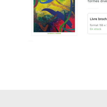
formes dive
Livre broc
format 155 x
En stock