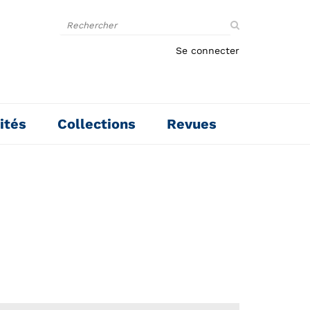
Rechercher
sur
le
Se connecter
site
ités
Collections
Revues