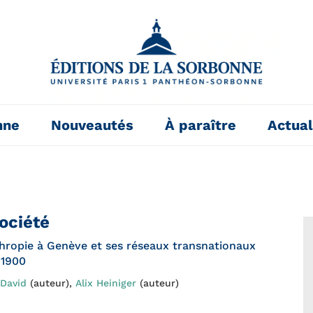
nne
Nouveautés
À paraître
Actual
société
thropie à Genève et ses réseaux transnationaux
 1900
David
(auteur),
Alix Heiniger
(auteur)