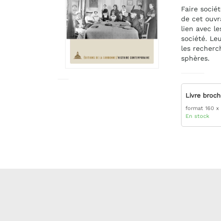
Faire socié
de cet ouvr
lien avec l
société. Le
les recherc
sphères.
Livre broc
format 160 x
En stock