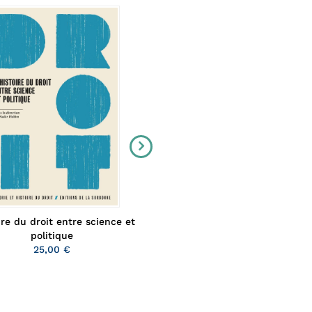
oire du droit entre science et
L'URSS contre ses traître
Vanessa Voisin
politique
35,00 €
25,00 €