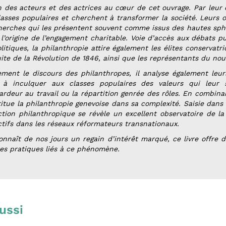
ion des acteurs et des actrices au cœur de cet ouvrage. Par leu
classes populaires et cherchent à transformer la société. Leurs 
cherches qui les présentent souvent comme issus des hautes sphè
 l’origine de l’engagement charitable. Voie d’accès aux débats p
litiques, la philanthropie attire également les élites conservat
uite de la Révolution de 1846, ainsi que les représentants du no
ement le discours des philanthropes, il analyse également leurs
t à inculquer aux classes populaires des valeurs qui leur 
l’ardeur au travail ou la répartition genrée des rôles. En combi
titue la philanthropie genevoise dans sa complexité. Saisie dans s
action philanthropique se révèle un excellent observatoire de la
ctifs dans les réseaux réformateurs transnationaux.
onnaît de nos jours un regain d’intérêt marqué, ce livre offre
des pratiques liés à ce phénomène.
ussi