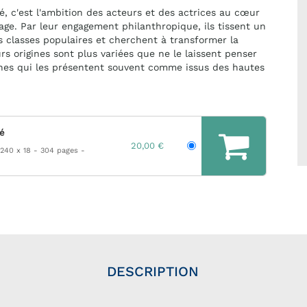
té, c'est l'ambition des acteurs et des actrices au cœur
age. Par leur engagement philanthropique, ils tissent un
es classes populaires et cherchent à transformer la
urs origines sont plus variées que ne le laissent penser
hes qui les présentent souvent comme issus des hautes
hé
20,00 €
 240 x 18
304 pages
DESCRIPTION