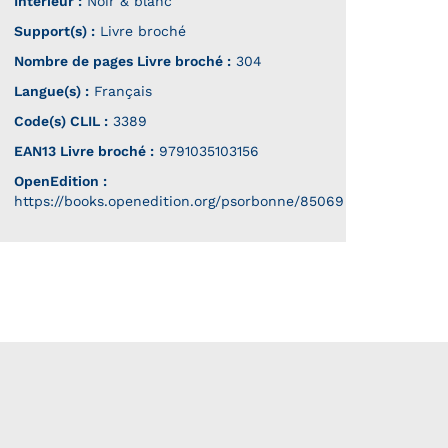
Intérieur :
Noir & blanc
Support(s) :
Livre broché
Nombre de pages
Livre broché
:
304
Langue(s) :
Français
Code(s) CLIL :
3389
EAN13 Livre broché :
9791035103156
OpenEdition :
https://books.openedition.org/psorbonne/85069