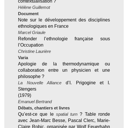
contextualisation ?
Hélène Guillemot
Document
Note sur le développement des disciplines
ethnologiques en France
Marcel Griaule
Refonder l’ethnologie française sous
l’Occupation
Christine Laurière
Varia
Apologie de la thermodynamique ou
collaboration entre un physicien et une
philosophe ?
La Nouvelle Alliance
d’I. Prigogine et I.
Stengers
(1979)
Emanuel Bertrand
Débats, chantiers et livres
Qu’est-ce que le
spatial turn
? Table ronde
avec Jean-Marc Besse, Pascal Clerc, Marie-
Claire Robic, organisée par Wolf Feuerhahn