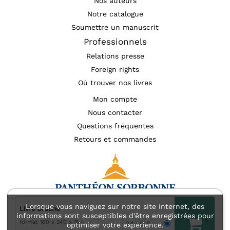
Nos auteurs
Notre catalogue
Soumettre un manuscrit
Professionnels
Relations presse
Foreign rights
Où trouver nos livres
Mon compte
Nous contacter
Questions fréquentes
Retours et commandes
Lorsque vous naviguez sur notre site internet, des
Livre broché
informations sont susceptibles d'être enregistrées pour
format 160 x 240 x 15
Mentions légales
Accessibilité : non conforme
24,00 €
optimiser votre expérience.