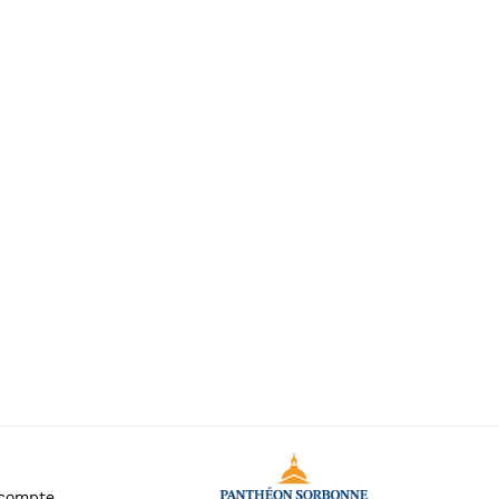
Le Républicanisme social : une
Sophie Lave
exception française ?
19,00 €
compte