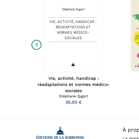
Vie, activité, handicap :
e
réadaptations et normes médico-
sociales
Stéphane Zygart
35,00 €
À pro
La mais