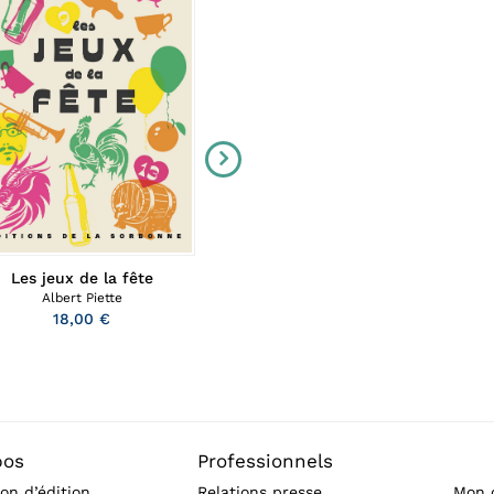
La pensée et les normes
Les jeux de la fête
Albert Piette
24,00 €
18,00 €
pos
Professionnels
on d’édition
Relations presse
Mon 