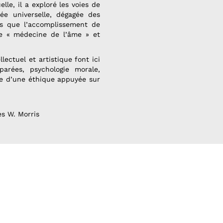
elle, il a exploré les voies de
ée universelle, dégagée des
ins que l’accomplissement de
me « médecine de l’âme » et
llectuel et artistique font ici
parées, psychologie morale,
vre d’une éthique appuyée sur
es W. Morris