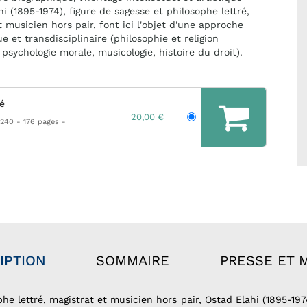
i (1895-1974), figure de sagesse et philosophe lettré,
t musicien hors pair, font ici l'objet d'une approche
e et transdisciplinaire (philosophie et religion
psychologie morale, musicologie, histoire du droit).
hé
20,00 €
 240
176 pages
IPTION
SOMMAIRE
PRESSE ET 
he lettré, magistrat et musicien hors pair, Ostad Elahi (1895-197