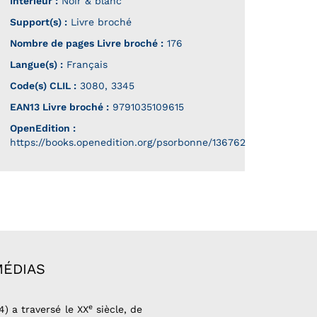
Intérieur :
Noir & blanc
Support(s) :
Livre broché
Nombre de pages
Livre broché
:
176
Langue(s) :
Français
Code(s) CLIL :
3080, 3345
EAN13 Livre broché :
9791035109615
OpenEdition :
https://books.openedition.org/psorbonne/136762
MÉDIAS
e
4) a traversé le XX
siècle, de