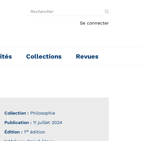
Rechercher
sur
le
Se connecter
site
ités
Collections
Revues
Collection :
Philosophie
Publication :
11 juillet 2024
re
Édition :
1
édition