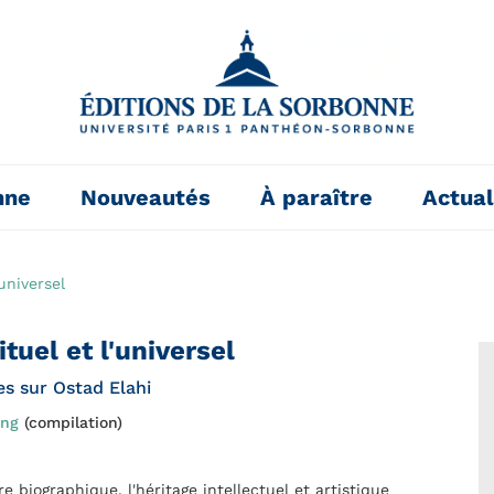
nne
Nouveautés
À paraître
Actual
'universel
ituel et l'universel
s sur Ostad Elahi
ing
(compilation)
re biographique, l'héritage intellectuel et artistique