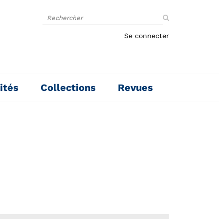
Rechercher
sur
le
Se connecter
site
ités
Collections
Revues