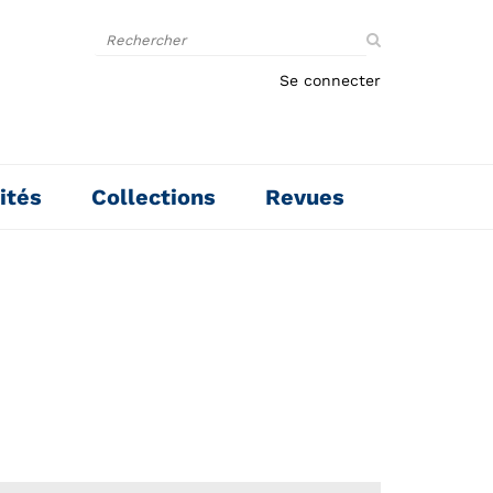
Rechercher
sur
le
Se connecter
site
ités
Collections
Revues