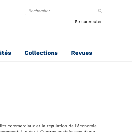
Rechercher
sur
le
Se connecter
site
ités
Collections
Revues
its commerciaux et la régulation de l'économie
cemment, il a écrit
Guerres et richesses d’une