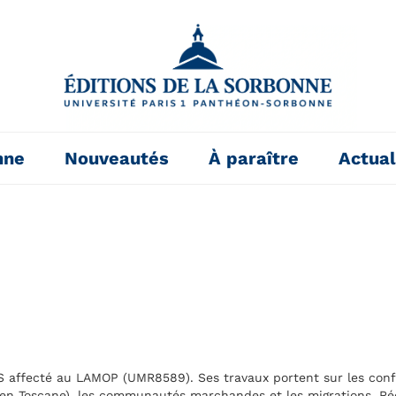
nne
Nouveautés
À paraître
Actual
 affecté au LAMOP (UMR8589). Ses travaux portent sur les confl
t en Toscane), les communautés marchandes et les migrations. Ré