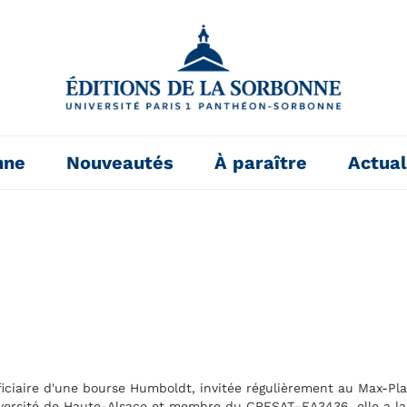
nne
Nouveautés
À paraître
Actual
iciaire d'une bourse Humboldt, invitée régulièrement au Max-Pla
iversité de Haute-Alsace et membre du CRESAT–EA3436, elle a lancé