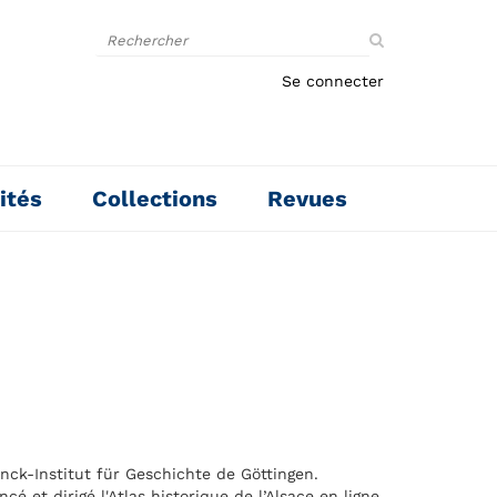
Rechercher
sur
le
Se connecter
site
ités
Collections
Revues
nck-Institut für Geschichte de Göttingen.
 et dirigé l'Atlas historique de l’Alsace en ligne