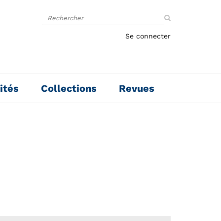
Rechercher
sur
le
Se connecter
site
ités
Collections
Revues