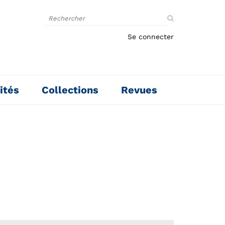
Rechercher
sur
le
Se connecter
site
ités
Collections
Revues