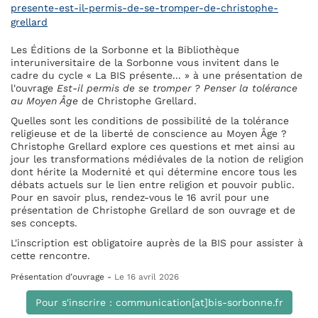
presente-est-il-permis-de-se-tromper-de-christophe-
grellard
Les Éditions de la Sorbonne et la Bibliothèque
interuniversitaire de la Sorbonne vous invitent dans le
cadre du cycle « La BIS présente... » à une présentation de
l'ouvrage
Est-il permis de se tromper ? Penser la tolérance
au Moyen Âge
de Christophe Grellard.
Quelles sont les conditions de possibilité de la tolérance
religieuse et de la liberté de conscience au Moyen Âge ?
Christophe Grellard explore ces questions et met ainsi au
jour les transformations médiévales de la notion de religion
dont hérite la Modernité et qui détermine encore tous les
débats actuels sur le lien entre religion et pouvoir public.
Pour en savoir plus, rendez-vous le 16 avril pour une
présentation de Christophe Grellard de son ouvrage et de
ses concepts.
L'inscription est obligatoire auprès de la BIS pour assister à
cette rencontre.
Présentation d’ouvrage -
Le 16 avril 2026
Pour s'inscrire : communication[at]bis-sorbonne.fr