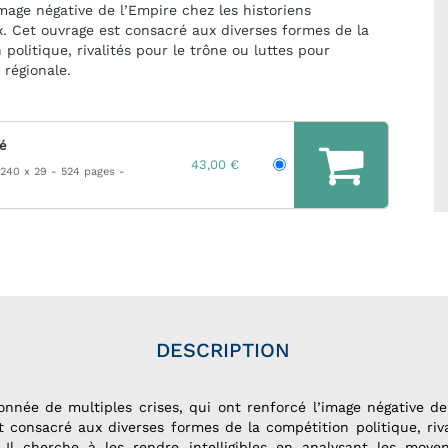
image négative de l’Empire chez les historiens
. Cet ouvrage est consacré aux diverses formes de la
politique, rivalités pour le trône ou luttes pour
 régionale.
hé
43,00 €
 240 x 29
524 pages
DESCRIPTION
lonnée de multiples crises, qui ont renforcé l’image négative de
 consacré aux diverses formes de la compétition politique, riva
 Il cherche à les rendre intelligibles en analysant les moyens