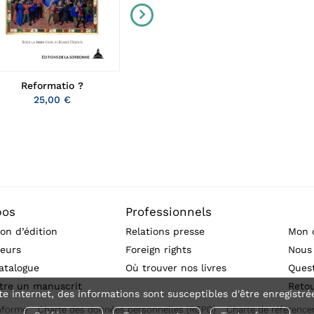
Reformatio ?
Un Vieux-Colombier bourgui
Vincent Chambarlhac
25,00 €
24,00 €
pos
Professionnels
on d’édition
Relations presse
Mon 
eurs
Foreign rights
Nous
atalogue
Où trouver nos livres
Ques
tre un manuscrit
Reto
te internet, des informations sont susceptibles d'être enregistré
onforme
Charte des données personnelles (RGPD)
Charte de référenc