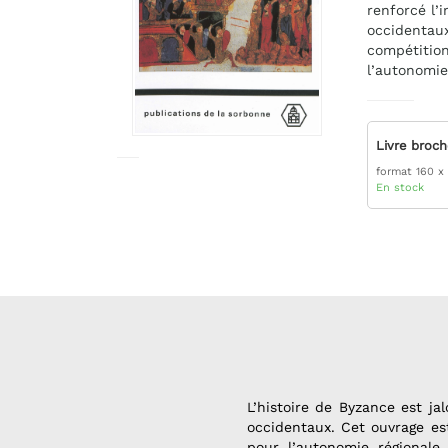
renforcé l’
occidentaux
compétition 
l’autonomie
Livre broc
format 160 x
En stock
L’histoire de Byzance est ja
occidentaux. Cet ouvrage est
pour l’autonomie régionale.