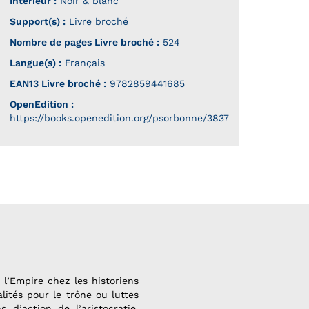
Intérieur :
Noir & blanc
Support(s) :
Livre broché
Nombre de pages
Livre broché
:
524
Langue(s) :
Français
EAN13 Livre broché :
9782859441685
OpenEdition :
https://books.openedition.org/psorbonne/3837
 l’Empire chez les historiens
lités pour le trône ou luttes
 d’action de l’aristocratie,