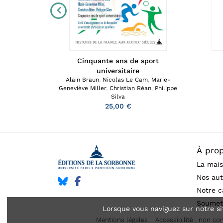
le peuple
Cinquante ans de sport
universitaire
Alain Braun
,
Nicolas Le Cam
,
Marie-
Geneviève Miller
,
Christian Réan
,
Philippe
Silva
25,00 €
À pro
La mais
Nos aut
Notre c
Soumet
Lorsque vous naviguez sur notre si
Mentions légales
Accessibilité : non c