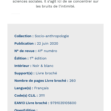
sciences sociales. Il s’agit ici de se concentrer sur
les bruits de l’intimité.
Collection :
Socio-anthropologie
Publication :
22 juin 2020
e
N° de revue :
41
numéro
re
Édition :
1
édition
Intérieur :
Noir & blanc
Support(s) :
Livre broché
Nombre de pages
Livre broché
:
260
Langue(s) :
Français
Code(s) CLIL :
3111
EAN13 Livre broché :
9791035105600
OpenEdition :