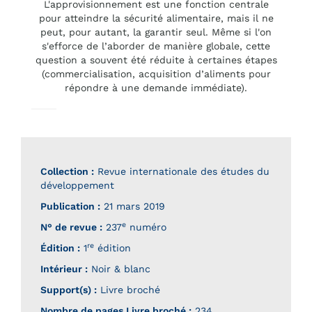
L'approvisionnement est une fonction centrale
pour atteindre la sécurité alimentaire, mais il ne
peut, pour autant, la garantir seul. Même si l'on
s'efforce de l’aborder de manière globale, cette
question a souvent été réduite à certaines étapes
(commercialisation, acquisition d’aliments pour
répondre à une demande immédiate).
Collection :
Revue internationale des études du
développement
Publication :
21 mars 2019
e
N° de revue :
237
numéro
re
Édition :
1
édition
Intérieur :
Noir & blanc
Support(s) :
Livre broché
Nombre de pages
Livre broché
:
234