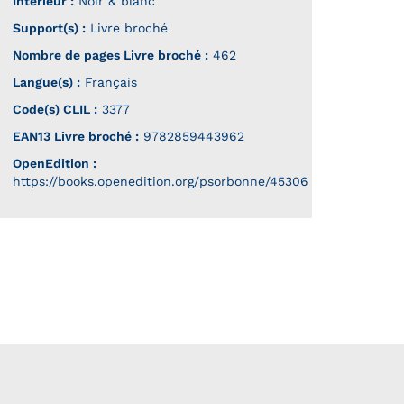
Intérieur :
Noir & blanc
Support(s) :
Livre broché
Nombre de pages
Livre broché
:
462
Langue(s) :
Français
Code(s) CLIL :
3377
EAN13 Livre broché :
9782859443962
OpenEdition :
https://books.openedition.org/psorbonne/45306