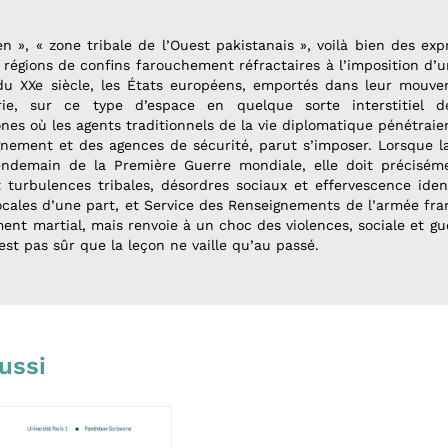
 », « zone tribale de l’Ouest pakistanais », voilà bien des ex
s régions de confins farouchement réfractaires à l’imposition d’u
 du XXe siècle, les États européens, emportés dans leur mouve
ie, sur ce type d’espace en quelque sorte interstitiel de
es où les agents traditionnels de la vie diplomatique pénétraie
ignement et des agences de sécurité, parut s’imposer. Lorsque l
endemain de la Première Guerre mondiale, elle doit précisém
turbulences tribales, désordres sociaux et effervescence ident
cales d’une part, et Service des Renseignements de l’armée fran
ent martial, mais renvoie à un choc des violences, sociale et gu
n’est pas sûr que la leçon ne vaille qu’au passé.
ussi