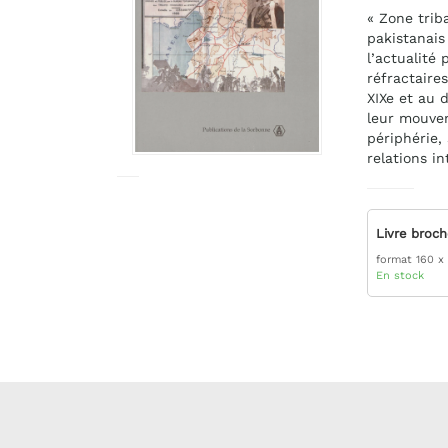
« Zone trib
pakistanais
l’actualité
réfractaires
XIXe et au 
leur mouvem
périphérie,
relations i
Livre broc
format 160 x
En stock