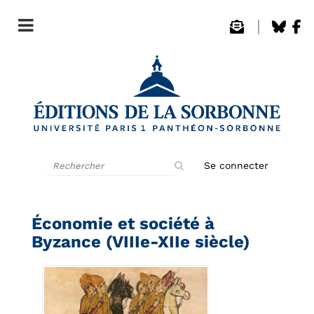
Rechercher
Se connecter
sur
le
site
Économie et société à
Byzance (VIIIe-XIIe siècle)