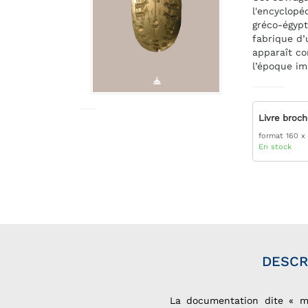
l'encyclopé
gréco-égypt
fabrique d’
apparaît co
l’époque im
Livre broc
format 160 x
En stock
DESCR
La documentation dite « ma