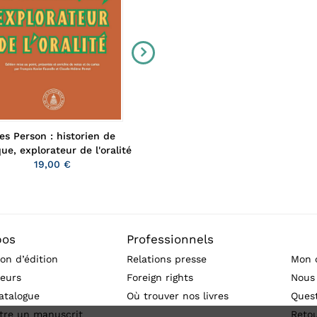
es Person : historien de
Cinéma et guerre froide
Caroline Moine
ique, explorateur de l'oralité
35,00 €
19,00 €
pos
Professionnels
on d’édition
Relations presse
Mon 
eurs
Foreign rights
Nous
atalogue
Où trouver nos livres
Ques
tre un manuscrit
Reto