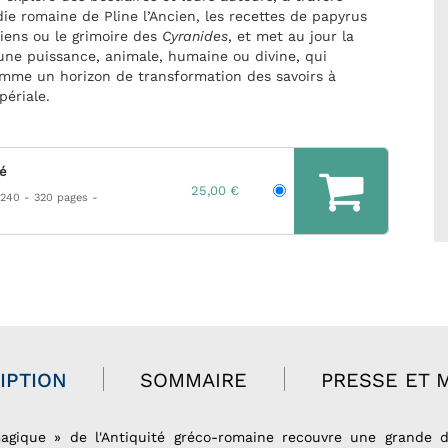
die romaine de Pline l’Ancien, les recettes de papyrus
iens ou le grimoire des
Cyranides
, et met au jour la
une puissance, animale, humaine ou divine, qui
mme un horizon de transformation des savoirs à
périale.
hé
25,00 €
 240
320 pages
IPTION
SOMMAIRE
PRESSE ET 
gique » de l'Antiquité gréco-romaine recouvre une grande d