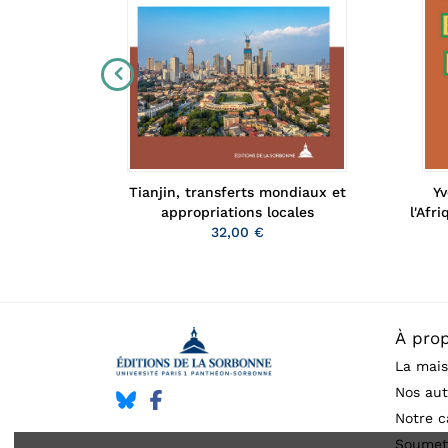
Tianjin, transferts mondiaux et
niers de
Yv
appropriations locales
s
l'Afr
n
32,00 €
À pro
La mais
Nos aut
Notre c
Soumet