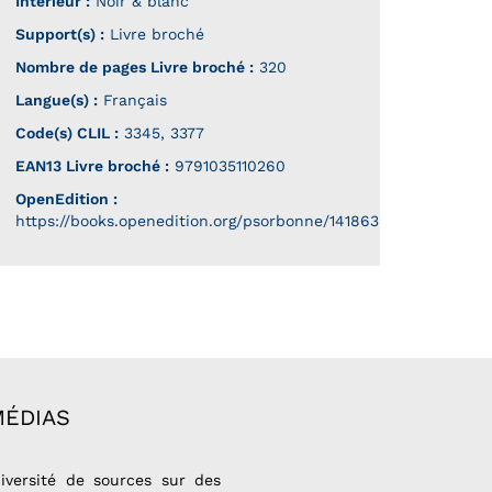
Intérieur :
Noir & blanc
Support(s) :
Livre broché
Nombre de pages
Livre broché
:
320
Langue(s) :
Français
Code(s) CLIL :
3345, 3377
EAN13 Livre broché :
9791035110260
OpenEdition :
https://books.openedition.org/psorbonne/141863
MÉDIAS
iversité de sources sur des