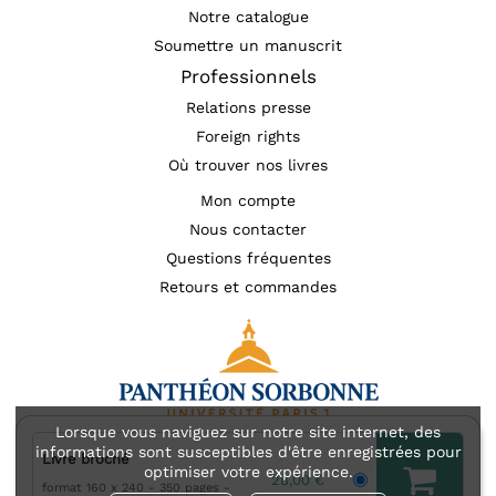
Notre catalogue
Soumettre un manuscrit
Professionnels
Relations presse
Foreign rights
Où trouver nos livres
Mon compte
Nous contacter
Questions fréquentes
Retours et commandes
Lorsque vous naviguez sur notre site internet, des
informations sont susceptibles d'être enregistrées pour
Livre broché
Mentions légales
Accessibilité : non conforme
optimiser votre expérience.
28,00 €
format 160 x 240
350 pages
Charte des données personnelles (RGPD)