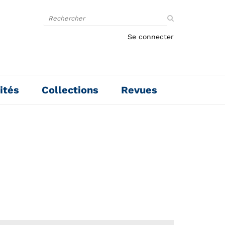
Rechercher
sur
le
Se connecter
site
ités
Collections
Revues