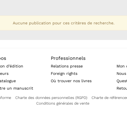
Aucune publication pour ces critères de recherche.
pos
Professionnels
on d’édition
Relations presse
Mon 
eurs
Foreign rights
Nous
atalogue
Où trouver nos livres
Ques
tre un manuscrit
Reto
onforme
Charte des données personnelles (RGPD)
Charte de référenc
Conditions générales de vente